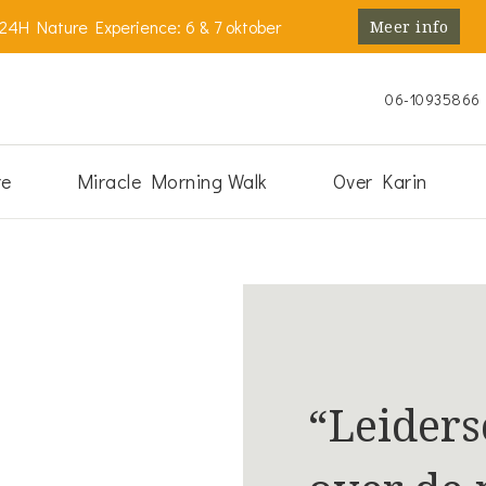
24H Nature Experience: 6 & 7 oktober
Meer info
06-10935866
re
Miracle Morning Walk
Over Karin
“Leiders