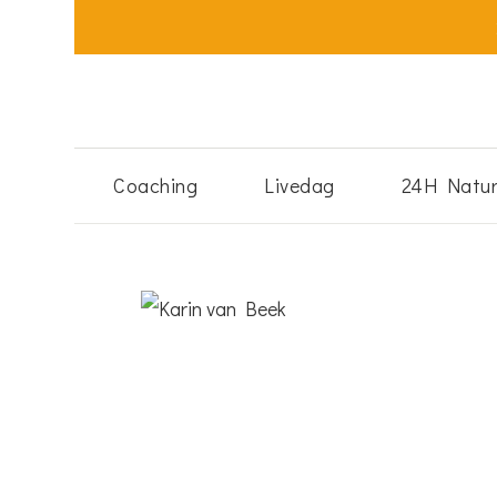
Natural Leadership
Coaching
Livedag
24H Natu