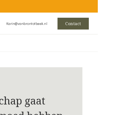
Contact
Karin@vanbrontotbeek.nl
chap gaat